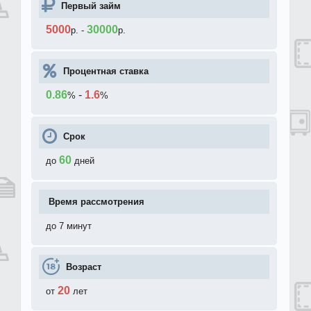
Первый займ
5000
30000
р.
-
р.
Процентная ставка
0.86
-
1.6
%
%
Срок
60
до
дней
Время рассмотрения
до 7 минут
Возраст
20
от
лет