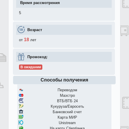
Время рассмотрения
5
Возраст
18
от
лет
Промокод:
В ожидании
Способы получения
Переводом
Маэстро
ВТБ/ВТБ 24
Кукуруза/Евросеть
Банковский счет
Карта МИР
Unistream
На карту Сбербанка