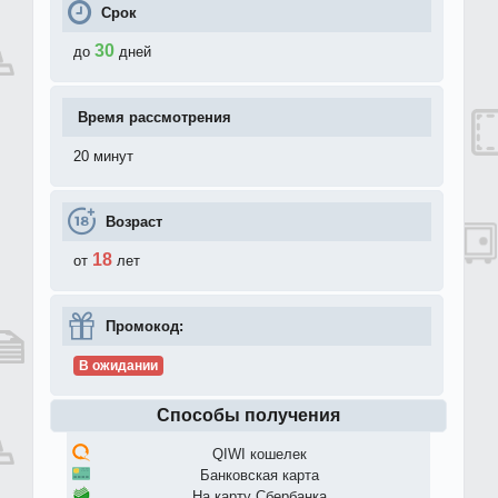
Срок
30
до
дней
Время рассмотрения
20 минут
Возраст
18
от
лет
Промокод:
В ожидании
Способы получения
QIWI кошелек
Банковская карта
На карту Сбербанка