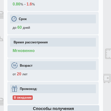
0.86
-
1.6
%
%
Срок
60
до
дней
Время рассмотрения
Мгновенно
Возраст
20
от
лет
Промокод:
В ожидании
Способы получения