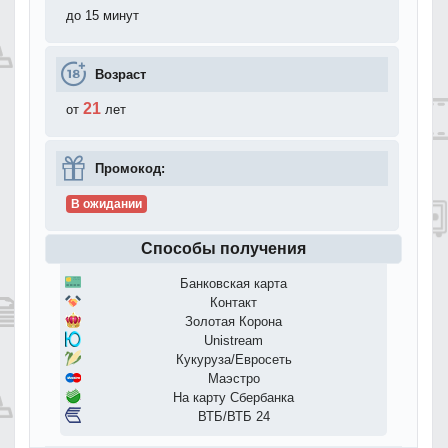
до 15 минут
Возраст
21
от
лет
Промокод:
В ожидании
Способы получения
Банковская карта
Контакт
Золотая Корона
Unistream
Кукуруза/Евросеть
Маэстро
На карту Сбербанка
ВТБ/ВТБ 24