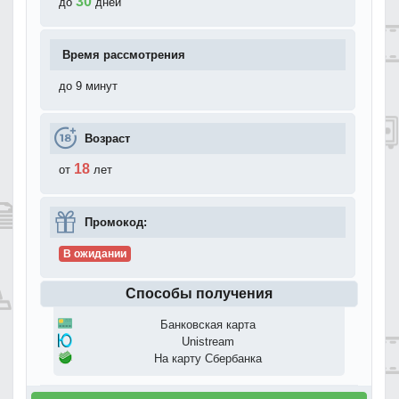
30
до
дней
Время рассмотрения
до 9 минут
Возраст
18
от
лет
Промокод:
В ожидании
Способы получения
Банковская карта
Unistream
На карту Сбербанка