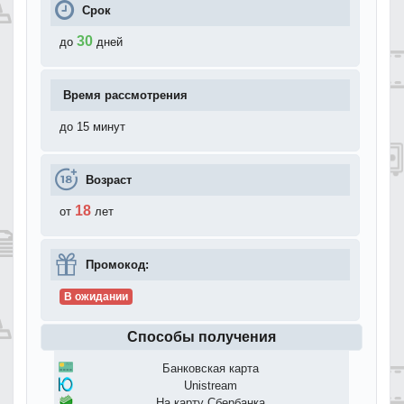
Срок
30
до
дней
Время рассмотрения
до 15 минут
Возраст
18
от
лет
Промокод:
В ожидании
Способы получения
Банковская карта
Unistream
На карту Сбербанка