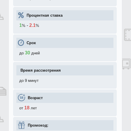
Процентная ставка
1
-
2.1
%
%
Срок
30
до
дней
Время рассмотрения
до 9 минут
Возраст
18
от
лет
Промокод: