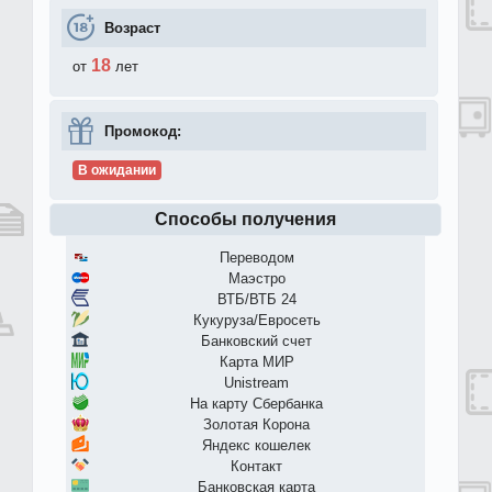
Возраст
18
от
лет
Промокод:
В ожидании
Способы получения
Переводом
Маэстро
ВТБ/ВТБ 24
Кукуруза/Евросеть
Банковский счет
Карта МИР
Unistream
На карту Сбербанка
Золотая Корона
Яндекс кошелек
Контакт
Банковская карта