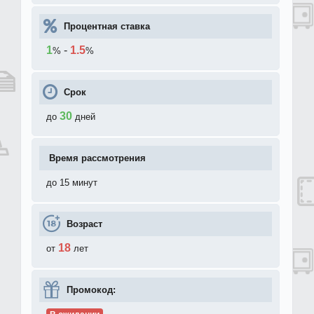
Процентная ставка
1
-
1.5
%
%
Срок
30
до
дней
Время рассмотрения
до 15 минут
Возраст
18
от
лет
Промокод: