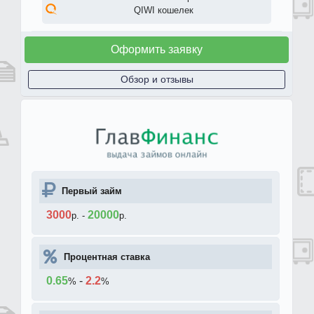
QIWI кошелек
Оформить заявку
Обзор и отзывы
Первый займ
3000
20000
р.
-
р.
Процентная ставка
0.65
-
2.2
%
%