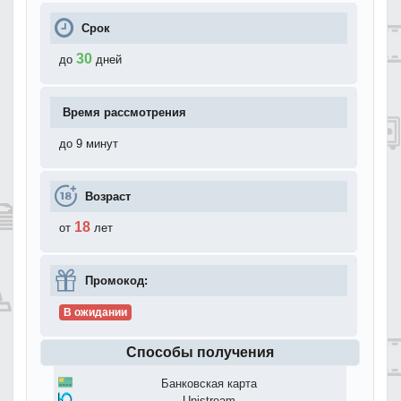
Срок
30
до
дней
Время рассмотрения
до 9 минут
Возраст
18
от
лет
Промокод:
В ожидании
Способы получения
Банковская карта
Unistream