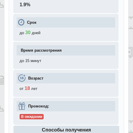
1.9
%
Срок
30
до
дней
Время рассмотрения
до 15 минут
Возраст
18
от
лет
Промокод:
В ожидании
Способы получения