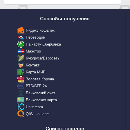
Способы получения
Яндекс кошелек
Переводом
На карту Сбербанка
Маэстро
Кукуруза/Евросеть
Контакт
Карта МИР
Золотая Корона
ВТБ/ВТБ 24
Банковский счет
Банковская карта
Unistream
QIWI кошелек
Список городов