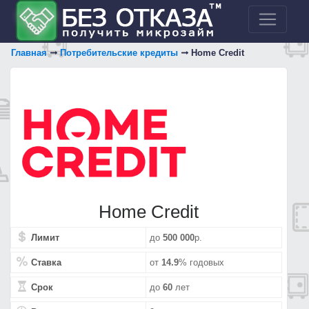
Главная
Потребительские кредиты
Home Сredit
Home Сredit
Лимит
до
500 000
р.
Ставка
от
14.9
% годовых
Срок
до
60
лет