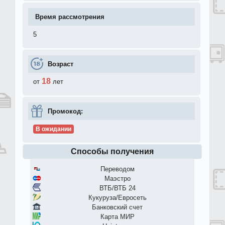
Время рассмотрения
5
Возраст
18
от
лет
Промокод:
В ожидании
Способы получения
Переводом
Маэстро
ВТБ/ВТБ 24
Кукуруза/Евросеть
Банковский счет
Карта МИР