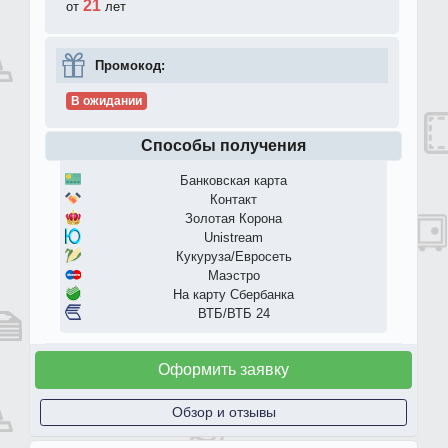
21
от
лет
Промокод:
В ожидании
Способы получения
Банковская карта
Контакт
Золотая Корона
Unistream
Кукуруза/Евросеть
Маэстро
На карту Сбербанка
ВТБ/ВТБ 24
Оформить заявку
Обзор и отзывы