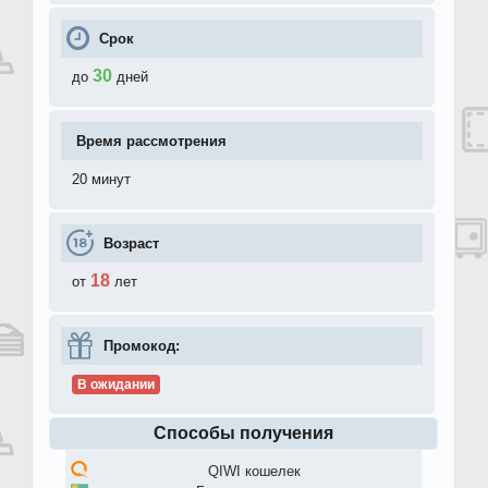
Срок
30
до
дней
Время рассмотрения
20 минут
Возраст
18
от
лет
Промокод:
В ожидании
Способы получения
QIWI кошелек