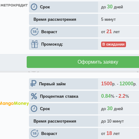
30
Срок
до
дней
Время рассмотрения
5 минут
21
Возраст
от
лет
Промокод:
В ожидании
Оформить заявку
1500
12000
Первый займ
р.
-
р.
0.84
-
2.2
Процентная ставка
%
%
30
Срок
до
дней
Время рассмотрения
до 10 минут
18
Возраст
от
лет