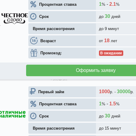
1
-
2.1
Процентная ставка
%
%
30
Срок
до
дней
Время рассмотрения
до 9 минут
18
Возраст
от
лет
Промокод:
В ожидании
Оформить заявку
1000
30000
Первый займ
р.
-
р.
1
-
1.5
Процентная ставка
%
%
30
Срок
до
дней
Время рассмотрения
до 15 минут