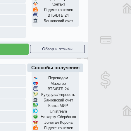
Контакт
Яндекс кошелек
ВТБ/ВТБ 24
Банковский счет
Обзор и отзывы
Способы получения
Переводом
Маэстро
ВТБ/ВТБ 24
Кукуруза/Евросеть
Банковский счет
Карта МИР
Unistream
На карту Сбербанка
Золотая Корона
Яндекс кошелек