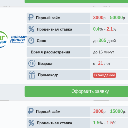
3000
50000
Первый займ
р.
-
р.
0.4
-
2.1
Процентная ставка
%
%
365
Срок
до
дней
Время рассмотрения
до 15 минут
21
Возраст
от
лет
Промокод:
В ожидании
Оформить заявку
3000
15000
Первый займ
р.
-
р.
1.5
-
1.5
Процентная ставка
%
%