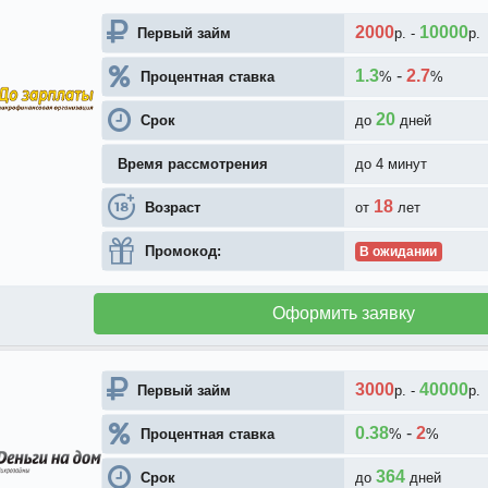
2000
10000
Первый займ
р.
-
р.
1.3
-
2.7
Процентная ставка
%
%
20
Срок
до
дней
Время рассмотрения
до 4 минут
18
Возраст
от
лет
Промокод:
В ожидании
Оформить заявку
3000
40000
Первый займ
р.
-
р.
0.38
-
2
Процентная ставка
%
%
364
Срок
до
дней