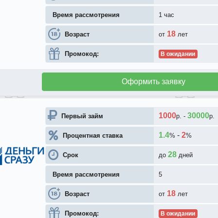
Время рассмотрения
1 час
18
Возраст
от
лет
Промокод:
В ожидании
Оформить заявку
1000
30000
Первый займ
р.
-
р.
1.4
-
2
Процентная ставка
%
%
28
Срок
до
дней
Время рассмотрения
5
18
Возраст
от
лет
Промокод:
В ожидании