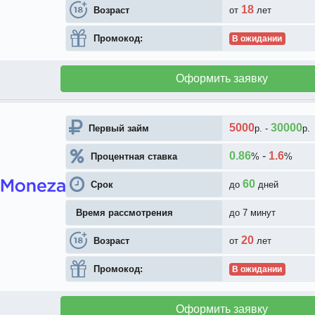
18
Возраст
от
лет
Промокод:
В ожидании
Оформить заявку
5000
30000
Первый займ
р.
-
р.
0.86
-
1.6
Процентная ставка
%
%
60
Срок
до
дней
Время рассмотрения
до 7 минут
20
Возраст
от
лет
Промокод:
В ожидании
Оформить заявку