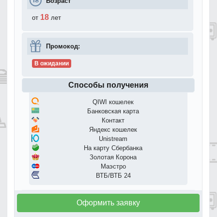
Возраст
18
от
лет
Промокод:
В ожидании
Способы получения
QIWI кошелек
Банковская карта
Контакт
Яндекс кошелек
Unistream
На карту Сбербанка
Золотая Корона
Маэстро
ВТБ/ВТБ 24
Оформить заявку