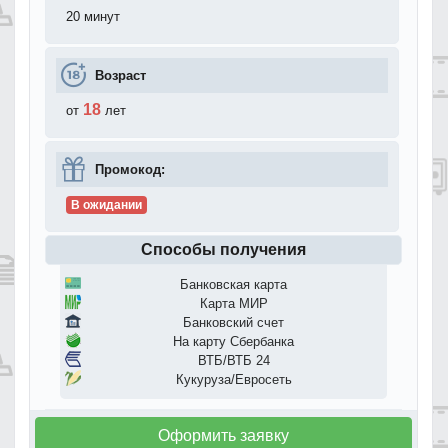
20 минут
Возраст
18
от
лет
Промокод:
В ожидании
Способы получения
Банковская карта
Карта МИР
Банковский счет
На карту Сбербанка
ВТБ/ВТБ 24
Кукуруза/Евросеть
Оформить заявку