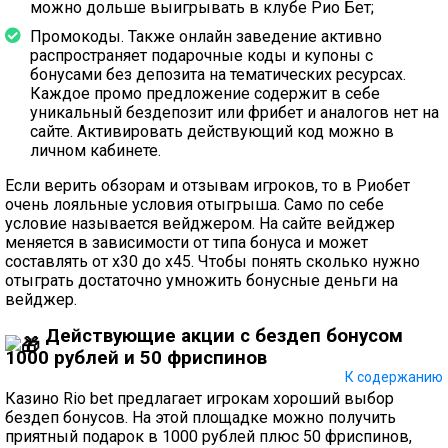
можно дольше выигрывать в клубе Рио Бет;
Промокоды. Также онлайн заведение активно
распространяет подарочные коды и купоны с
бонусами без депозита на тематических ресурсах.
Каждое промо предложение содержит в себе
уникальный бездепозит или фрибет и аналогов нет на
сайте. Активировать действующий код можно в
личном кабинете.
Если верить обзорам и отзывам игроков, то в Риобет
очень лояльные условия отыгрыша. Само по себе
условие называется вейджером. На сайте вейджер
меняется в зависимости от типа бонуса и может
составлять от х30 до х45. Чтобы понять сколько нужно
отыграть достаточно умножить бонусные деньги на
вейджер.
Действующие акции с бездеп бонусом
1000 рублей и 50 фриспинов
К содержанию
Казино Rio bet предлагает игрокам хороший выбор
бездеп бонусов. На этой площадке можно получить
приятный подарок в 1000 рублей плюс 50 фриспинов,