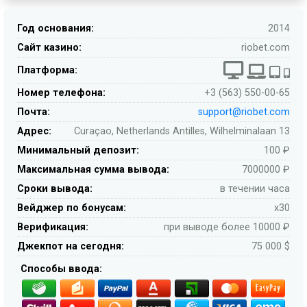
Год основания:
2014
Сайт казино:
riobet.com
Платформа:
Номер телефона:
+3 (563) 550-00-65
Почта:
support@riobet.com
Адрес:
Curaçao, Netherlands Antilles, Wilhelminalaan 13
Минимальный депозит:
100 ₽
Максимальная сумма вывода:
7000000 ₽
Сроки вывода:
в течении часа
Вейджер по бонусам:
х30
Верификация:
при выводе более 10000 ₽
Джекпот на сегодня:
75 000 $
Способы ввода: