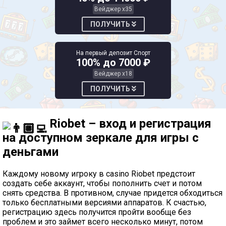
Вейджер х35
ПОЛУЧИТЬ
На первый депозит Спорт
100% до 7000 ₽
Вейджер х18
ПОЛУЧИТЬ
Riobet – вход и регистрация
на доступном зеркале для игры с
деньгами
Каждому новому игроку в casino Riobet предстоит
создать себе аккаунт, чтобы пополнить счет и потом
снять средства. В противном, случае придется обходиться
только бесплатными версиями аппаратов. К счастью,
регистрацию здесь получится пройти вообще без
проблем и это займет всего несколько минут, потом