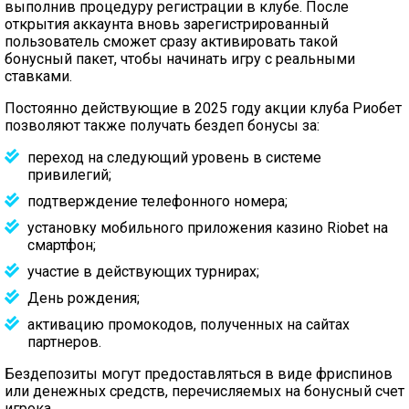
выполнив процедуру регистрации в клубе. После
открытия аккаунта вновь зарегистрированный
пользователь сможет сразу активировать такой
бонусный пакет, чтобы начинать игру с реальными
ставками.
Постоянно действующие в 2025 году акции клуба Риобет
позволяют также получать бездеп бонусы за:
переход на следующий уровень в системе
привилегий;
подтверждение телефонного номера;
установку мобильного приложения казино Riobet на
смартфон;
участие в действующих турнирах;
День рождения;
активацию промокодов, полученных на сайтах
партнеров.
Бездепозиты могут предоставляться в виде фриспинов
или денежных средств, перечисляемых на бонусный счет
игрока.