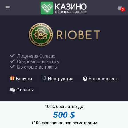
3
Лицензия Curacao
Современные игры
Быстрые выплаты
Бонусы
Инструкция
Вопрос-ответ
Отзывы
100% бесплатно до
500 $
+100 фриспинов при регистрации