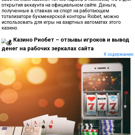
открытия аккаунта на официальном сайте. Деньги,
полученные в ставках на спорт на работающем
тотализаторе букмекерской конторы Riobet, можно
использовать для игры на азартных автоматах этого
казино.
Казино Риобет – отзывы игроков и вывод
денег на рабочих зеркалах сайта
К содержанию