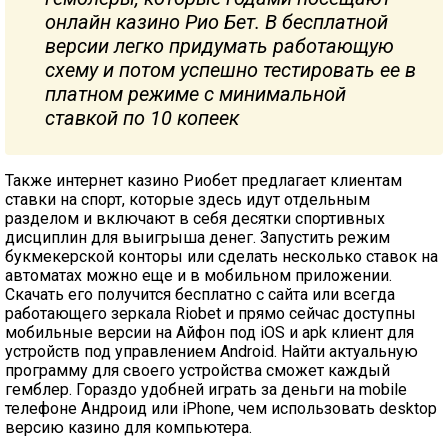
онлайн казино Рио Бет. В бесплатной
версии легко придумать работающую
схему и потом успешно тестировать ее в
платном режиме с минимальной
ставкой по 10 копеек
Также интернет казино Риобет предлагает клиентам
ставки на спорт, которые здесь идут отдельным
разделом и включают в себя десятки спортивных
дисциплин для выигрыша денег. Запустить режим
букмекерской конторы или сделать несколько ставок на
автоматах можно еще и в мобильном приложении.
Скачать его получится бесплатно с сайта или всегда
работающего зеркала Riobet и прямо сейчас доступны
мобильные версии на Айфон под iOS и apk клиент для
устройств под управлением Android. Найти актуальную
программу для своего устройства сможет каждый
гемблер. Гораздо удобней играть за деньги на mobile
телефоне Андроид или iPhone, чем использовать desktop
версию казино для компьютера.