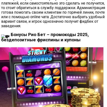
платежей, если самостоятельно это сделать не получится,
то стоит обратиться в службу поддержки. Администрация
готова помогать своим клиентам по горячей линии, почте
или с помощью online чата. Достаточно выбрать удобный
вариант связи, и игрок однозначно получит фидбек от
заведения.
Бонусы Рио Бет – промокоды 2025,
бездепозитные фриспины и купоны