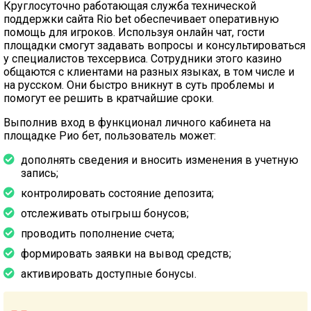
Круглосуточно работающая служба технической
поддержки сайта Rio bet обеспечивает оперативную
помощь для игроков. Используя онлайн чат, гости
площадки смогут задавать вопросы и консультироваться
у специалистов техсервиса. Сотрудники этого казино
общаются с клиентами на разных языках, в том числе и
на русском. Они быстро вникнут в суть проблемы и
помогут ее решить в кратчайшие сроки.
Выполнив вход в функционал личного кабинета на
площадке Рио бет, пользователь может:
дополнять сведения и вносить изменения в учетную
запись;
контролировать состояние депозита;
отслеживать отыгрыш бонусов;
проводить пополнение счета;
формировать заявки на вывод средств;
активировать доступные бонусы.