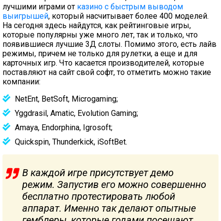
лучшими играми от
казино с быстрым выводом
выигрышей
, который насчитывает более 400 моделей.
На сегодня здесь найдутся, как рейтинговые игры,
которые популярны уже много лет, так и только, что
появившиеся лучшие 3Д слоты. Помимо этого, есть лайв
режимы, причем не только для рулетки, а еще и для
карточных игр. Что касается производителей, которые
поставляют на сайт свой софт, то отметить можно такие
компании:
NetEnt, BetSoft, Microgaming;
Yggdrasil, Amatic, Evolution Gaming;
Amaya, Endorphina, Igrosoft;
Quickspin, Thunderkick, iSoftBet.
В каждой игре присутствует демо
режим. Запустив его можно совершенно
бесплатно протестировать любой
аппарат. Именно так делают опытные
гемблеры, которые годами посещают