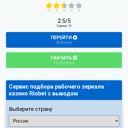
2.5/5
Оценок: 13
ПЕРЕЙТИ
В Riobet
СКАЧАТЬ
На Android
Сервис подбора рабочего зеркала
казино Riobet с выводом
Выберите страну