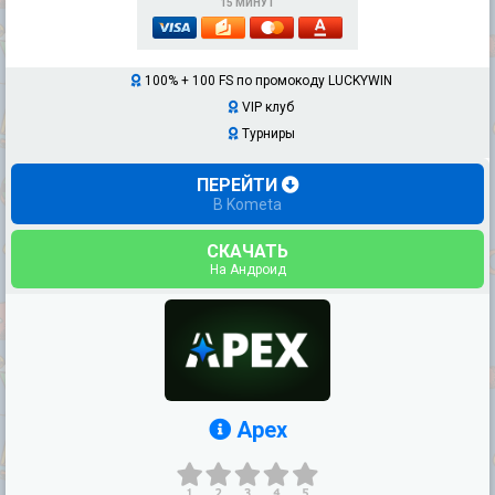
15 МИНУТ
100% + 100 FS по промокоду LUCKYWIN
VIP клуб
Турниры
ПЕРЕЙТИ
В Kometa
СКАЧАТЬ
На Андроид
Apex