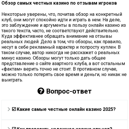
Обзор самых честных казино по отзывам игроков
Некоторые уверены, что, почитав обзор на конкретный
клуб, они могут спокойно идти и играть в нем. На деле,
это заблуждение и аргументы в пользу онлайн казино из
такого текста, часто, не соответствуют действительно.
Куда эффективнее обращать внимание на отзывы
реальных людей. Дело в том, что обзоры, как правило,
несут в себе рекламный характер и попросту куплен. В
таком случае, автор никогда не расскажет о реальных
минус казино. Обзоры могут только дать общее
представление о сайте азартного клуба, а вот остальным
«фактам» верить точно не стоит. В противном случае,
можно только потерять свое время и деньги, но никак не
выиграть.
Вопрос-ответ
☑️ Какие самые честные онлайн казино 2025?