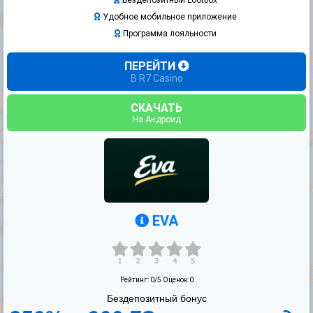
Удобное мобильное приложение
Программа лояльности
ПЕРЕЙТИ
В R7 Casino
СКАЧАТЬ
На Андроид
EVA
Рейтинг:
0
/5 Оценок:
0
Бездепозитный бонус