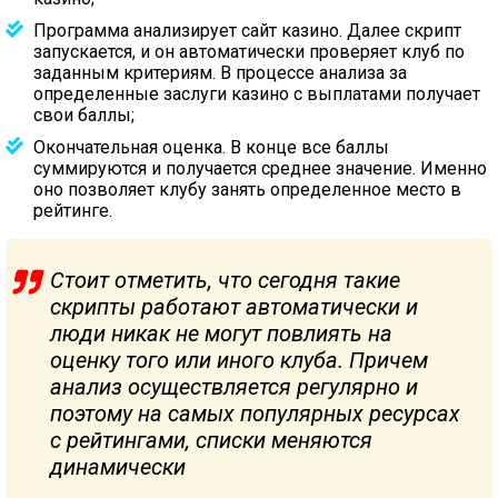
Программа анализирует сайт казино. Далее скрипт
запускается, и он автоматически проверяет клуб по
заданным критериям. В процессе анализа за
определенные заслуги казино с выплатами получает
свои баллы;
Окончательная оценка. В конце все баллы
суммируются и получается среднее значение. Именно
оно позволяет клубу занять определенное место в
рейтинге.
Стоит отметить, что сегодня такие
скрипты работают автоматически и
люди никак не могут повлиять на
оценку того или иного клуба. Причем
анализ осуществляется регулярно и
поэтому на самых популярных ресурсах
с рейтингами, списки меняются
динамически