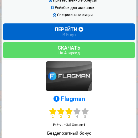
Приветственные бонусы
Рейкбек для активных
Специальные акции
ПЕРЕЙТИ
В Fugu
СКАЧАТЬ
На Андроид
Flagman
Рейтинг:
3
/5 Оценок:
1
Бездепозитный бонус