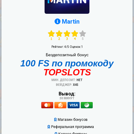
Martin
Рейтинг:
4
/5 Оценок:
1
Бездепозитный бонус
100 FS по промокоду
TOPSLOTS
МИН. ДЕПОЗИТ:
НЕТ
ВЕЙДЖЕР:
Х45
Вывод:
30 МИНУТ
Магазин бонусов
Реферальная программа
Колесо Фортуны