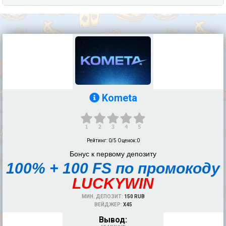
Kometa
Рейтинг:
0
/5 Оценок:
0
Бонус к первому депозиту
100% + 100 FS по промокоду
LUCKYWIN
МИН. ДЕПОЗИТ:
150 RUB
ВЕЙДЖЕР:
Х45
Вывод: